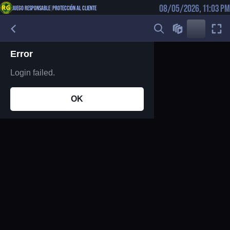
08/05/2026, 11:03 PM
JUEGO RESPONSABLE
|
PROTECCIÓN AL CLIENTE