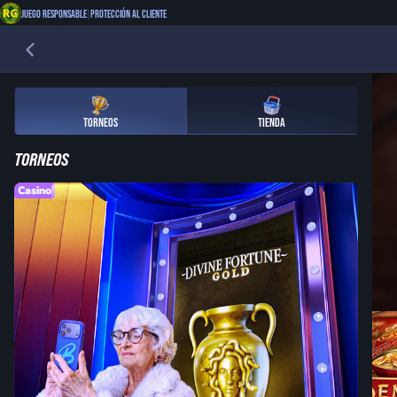
JUEGO RESPONSABLE
|
PROTECCIÓN AL CLIENTE
TORNEOS
TIENDA
TORNEOS
Casino