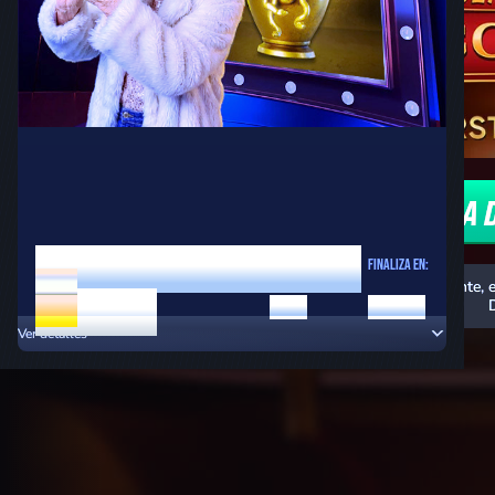
TRAGAMONEDAS DE LA
JUEGA 
SEMANA
TRAGAMONEDAS DE LA
BOLSA DE PREMIOS:
APUESTA MÍNIMA
FINALIZA EN:
1100
$0.50
06:07:40
Desafortunadamente, e
SEMANA
1100
$0.50
06:07:40
Ver detalles