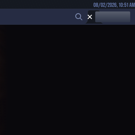
08/02/2026, 10:51 AM
DEPÓSITOS