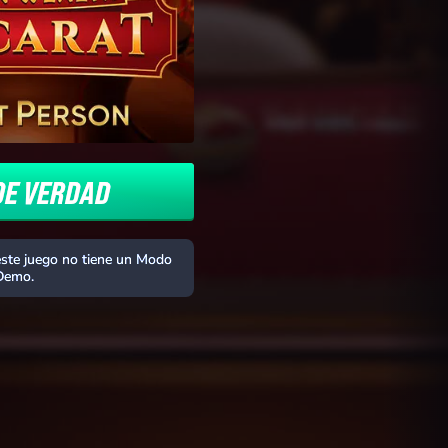
DE VERDAD
ste juego no tiene un Modo
Demo.