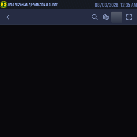
08/03/2026, 12:35 AM
JUEGO RESPONSABLE
|
PROTECCIÓN AL CLIENTE