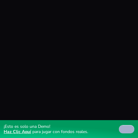
¡Esto es solo una Demo!
Haz Clic Aquí
para jugar con fondos reales.