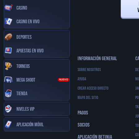
CASINO
CASINO EN VIVO
DEPORTES
APUESTAS EN VIVO
INFORMACIÓN GENERAL
C
TORNEOS
SOBRE NOSOTROS
DE
AYUDA
NU
MEGA SHOOT
NUEVO
CREAR ACCESO DIRECTO
JA
TIENDA
MAPA DEL SITIO
PO
TR
NIVELES VIP
PAGOS
JU
APLICACIÓN MÓVIL
SOCIOS
TO
CO
APLICACIÓN BETINIA