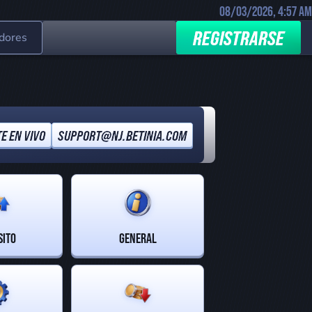
08/03/2026, 4:57 AM
INICIAR SESIÓN
REGISTRARSE
edores
E EN VIVO
SUPPORT@NJ.BETINIA.COM
SITO
GENERAL