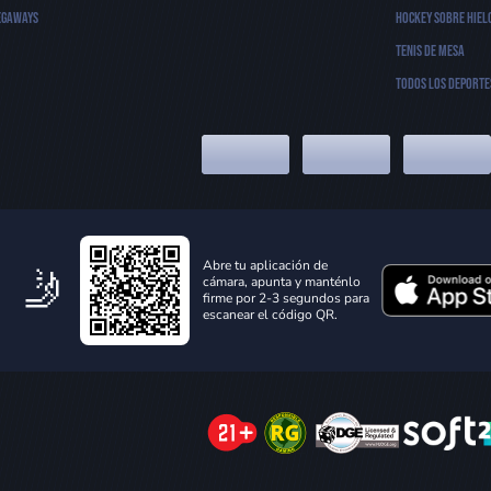
EGAWAYS
HOCKEY SOBRE HIEL
TENIS DE MESA
TODOS LOS DEPORTE
Abre tu aplicación de
🤳
cámara, apunta y manténlo
firme por 2-3 segundos para
escanear el código QR.