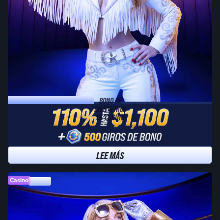
BONO DE BIENVENIDA DE CASINO
LEE MÁS
Casino