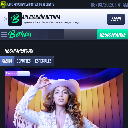
08/03/2026, 1:41 AM
JUEGO RESPONSABLE
|
PROTECCIÓN AL CLIENTE
APLICACIÓN BETINIA
ABRIR
Ingrese a la aplicación para el mejor juego
INICIAR SESIÓN
REGISTRARSE
RECOMPENSAS
CASINO
DEPORTES
ESPECIALES
Casino