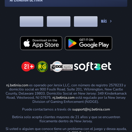
MÁS
nj.betinia.com
es operado por Jersix LLC, con número de registro 2578233 y
domicilio social en 900 Foulk Road, Suite 201, Wilmington, New Castle
County, Delaware 19803. Domicilio Social en New Jersey: 349 Kinderkamack
Road, Westwood, NJ 07675.
nj.betinia.com
está regulado por la New Jersey
Division of Gaming Enforcement (NJDGE).
Puede contactarnos a través de
support@nj.betinia.com
Betinia solo acepta clientes mayores de 21 años y que se encuentren
físicamente dentro de New Jersey.
Si usted o alguien que conoce tiene un problema con el juego y desea ayuda,