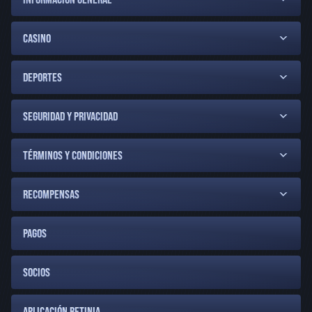
CASINO
DEPORTES
SEGURIDAD Y PRIVACIDAD
TÉRMINOS Y CONDICIONES
RECOMPENSAS
PAGOS
SOCIOS
APLICACIÓN BETINIA