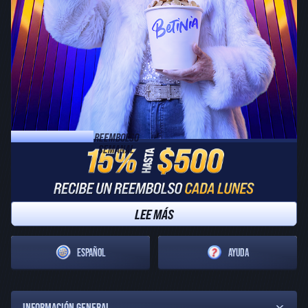
REEMBOLSO SEMANAL
LEE MÁS
ESPAÑOL
AYUDA
INFORMACIÓN GENERAL