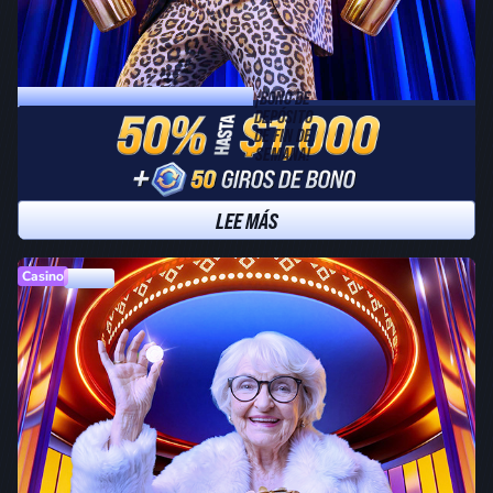
¡BONO DE DEPÓSITO DE FIN DE SEMANA!
LEE MÁS
Casino