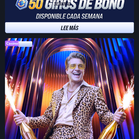
LEE MÁS
Casino